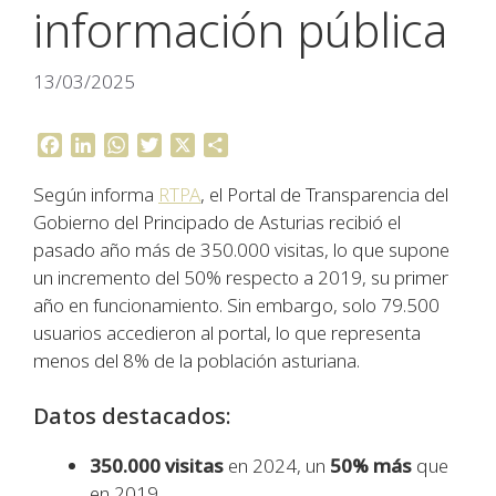
información pública
13/03/2025
F
L
W
T
X
C
a
i
h
w
o
Según informa
c
n
a
RTPA
i
, el Portal de Transparencia del
m
e
k
t
t
p
Gobierno del Principado de Asturias recibió el
b
e
s
t
a
pasado año más de 350.000 visitas, lo que supone
o
d
A
e
r
un incremento del 50% respecto a 2019, su primer
o
I
p
r
t
año en funcionamiento. Sin embargo, solo 79.500
k
n
p
i
usuarios accedieron al portal, lo que representa
r
menos del 8% de la población asturiana.
Datos destacados:
350.000 visitas
en 2024, un
50% más
que
en 2019.