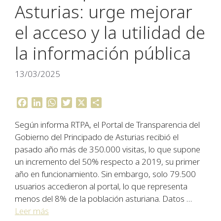
Asturias: urge mejorar
el acceso y la utilidad de
la información pública
13/03/2025
F
L
W
T
X
C
a
i
h
w
o
Según informa RTPA, el Portal de Transparencia del
c
n
a
i
m
e
k
t
t
p
Gobierno del Principado de Asturias recibió el
b
e
s
t
a
pasado año más de 350.000 visitas, lo que supone
o
d
A
e
r
un incremento del 50% respecto a 2019, su primer
o
I
p
r
t
año en funcionamiento. Sin embargo, solo 79.500
k
n
p
i
usuarios accedieron al portal, lo que representa
r
menos del 8% de la población asturiana. Datos …
Leer más