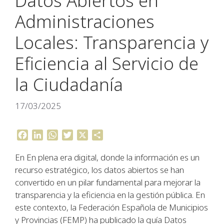
Datos Abiertos en
Administraciones
Locales: Transparencia y
Eficiencia al Servicio de
la Ciudadanía
17/03/2025
F
L
W
T
X
C
a
i
h
w
o
En En plena era digital, donde la información es un
c
n
a
i
m
e
k
t
t
p
recurso estratégico, los datos abiertos se han
b
e
s
t
a
convertido en un pilar fundamental para mejorar la
o
d
A
e
r
transparencia y la eficiencia en la gestión pública. En
o
I
p
r
t
este contexto, la Federación Española de Municipios
k
n
p
i
y Provincias (FEMP) ha publicado la guía Datos
r